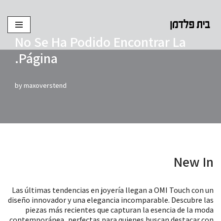
Skip
to
No Se Ha Podido Encontrar La
content
Página.
by
maxoverstend
New In
Las últimas tendencias en joyería llegan a OMI Touch con un
diseño innovador y una elegancia incomparable. Descubre las
piezas más recientes que capturan la esencia de la moda
contemporánea, perfectas para quienes buscan destacar con